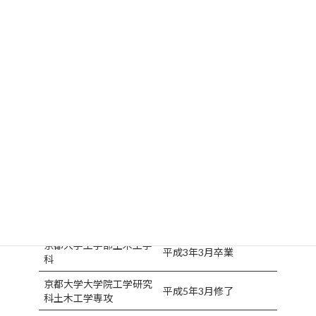
けんざか茂範
参議院議員（自民党 全国比例区）
本 籍
兵庫県多可郡多可町
生年月日
昭和43年7月18日生
趣 味
ランニング、野球、旅行
座右の銘
全力投球
学歴
兵庫県立西脇高校
昭和62年3月卒業
京都大学工学部土木工学
平成3年3月卒業
科
京都大学大学院工学研究
平成5年3月修了
科土木工学専攻