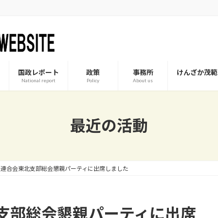
国政レポート
政策
事務所
けんざか茂範
National report
Policy
About us
最近の活動
業連合会東北支部総会懇親パーティに出席しました
支部総会懇親パーティに出席