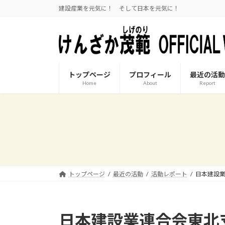
コ
ナ
建設産業を元気に！ そして日本を元気に！
ン
ビ
テ
ゲ
ン
ー
ツ
シ
へ
ョ
トップページ
プロフィール
最近の活動
ス
ン
Home
About
Report
キ
に
ッ
移
プ
動
トップページ
最近の活動
活動レポート
日本建設
日本建設業連合会東北