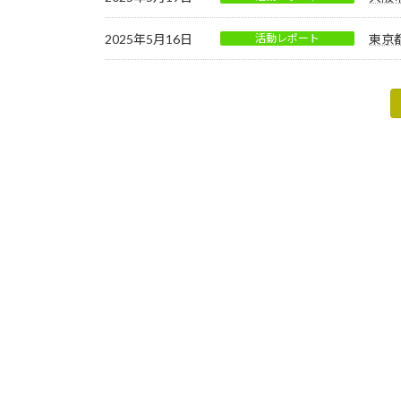
2025年5月16日
活動レポート
東京
投
稿
の
ペ
ー
ジ
送
り