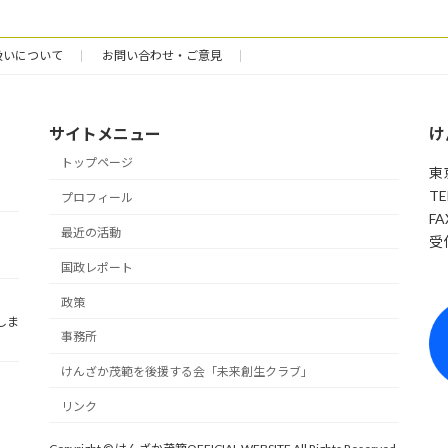
扱いについて
お問い合わせ・ご意見
サイトメニュー
け
トップページ
東
TE
プロフィール
FA
最近の活動
受付
国政レポート
政策
しま
事務所
けんざか茂範を後援する会「未来創生クラブ」
リンク