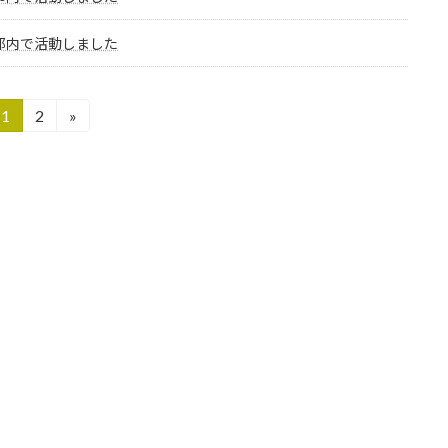
都内で活動しました
1
2
»
固
固
定
定
ペ
ペ
ー
ー
ジ
ジ