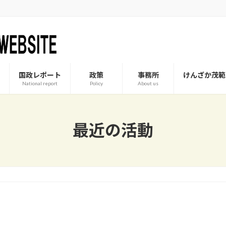
国政レポート
政策
事務所
けんざか茂範
National report
Policy
About us
最近の活動