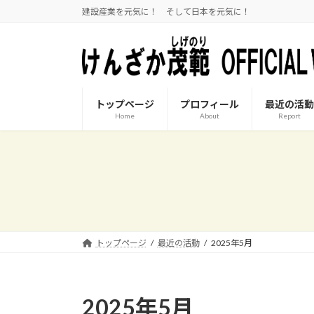
コ
ナ
建設産業を元気に！ そして日本を元気に！
ン
ビ
テ
ゲ
ン
ー
ツ
シ
へ
ョ
トップページ
プロフィール
最近の活動
ス
ン
Home
About
Report
キ
に
ッ
移
プ
動
トップページ
最近の活動
2025年5月
2025年5月