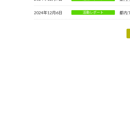
2024年12月6日
活動レポート
都内
投
稿
の
ペ
ー
ジ
送
り