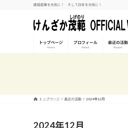
コ
ナ
建設産業を元気に！ そして日本を元気に！
ン
ビ
テ
ゲ
ン
ー
ツ
シ
へ
ョ
トップページ
プロフィール
最近の活動
ス
ン
Home
About
Report
キ
に
ッ
移
プ
動
トップページ
最近の活動
2024年12月
2024年12月