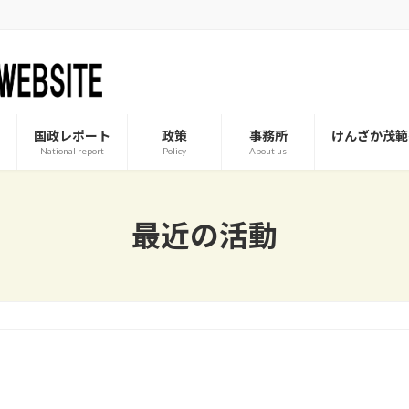
国政レポート
政策
事務所
けんざか茂範
National report
Policy
About us
最近の活動