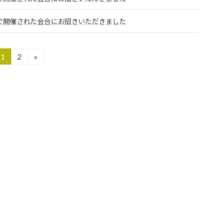
で開催された会合にお招きいただきました
1
2
»
固
固
定
定
ペ
ペ
ー
ー
ジ
ジ