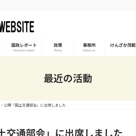
国政レポート
政策
事務所
けんざか茂範
National report
Policy
About us
最近の活動
憲・公明「国土交通部会」に出席しました
土交通部会」に出席しました