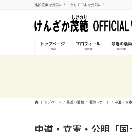
コ
ナ
建設産業を元気に！ そして日本を元気に！
ン
ビ
テ
ゲ
ン
ー
ツ
シ
へ
ョ
トップページ
プロフィール
最近の活動
ス
ン
Home
About
Report
キ
に
ッ
移
プ
動
トップページ
最近の活動
活動レポート
中道・立
中道・立憲・公明「国